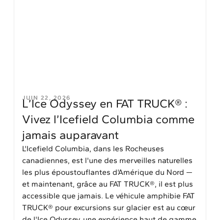
JUIN 22, 2026
L’Ice Odyssey en FAT TRUCK® :
Vivez l’Icefield Columbia comme
jamais auparavant
L'Icefield Columbia, dans les Rocheuses
canadiennes, est l'une des merveilles naturelles
les plus époustouflantes d'Amérique du Nord —
et maintenant, grâce au FAT TRUCK®, il est plus
accessible que jamais. Le véhicule amphibie FAT
TRUCK® pour excursions sur glacier est au cœur
de l'Ice Odyssey, une expérience haut de gamme